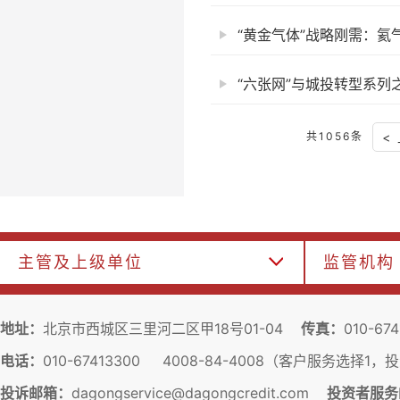
“黄金气体”战略刚需：氦气
“六张网”与城投转型系列
共1056条
<
主管及上级单位
监管机构
地址：
北京市西城区三里河二区甲18号01-04
传真：
010-67
电话：
010-67413300 4008-84-4008（客户服务选择1
投诉邮箱：
dagongservice@dagongcredit.com
投资者服务